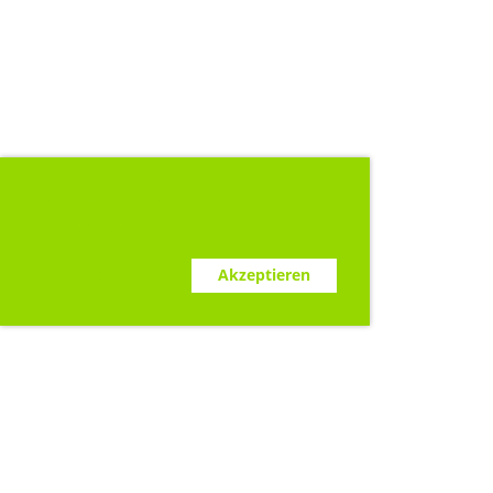
Diese Webseite verwendet Cookies.
www.clubdesk.ch
Ablehnen
Akzeptieren
Sponsoren