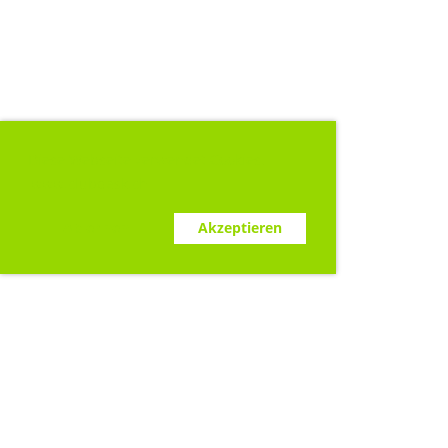
Diese Webseite verwendet Cookies.
www.clubdesk.ch
Ablehnen
Akzeptieren
Sponsoren