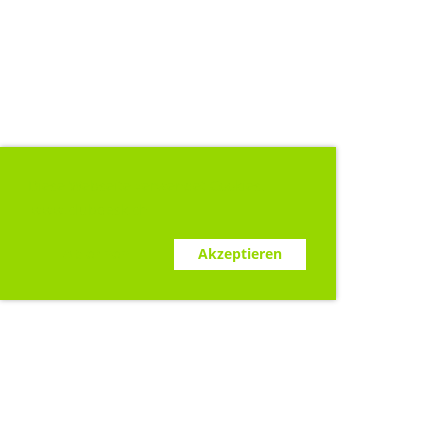
Diese Webseite verwendet Cookies.
www.clubdesk.ch
Ablehnen
Akzeptieren
Sponsoren