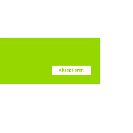
Diese Webseite verwendet Cookies.
www.clubdesk.ch
Ablehnen
Akzeptieren
Sponsoren