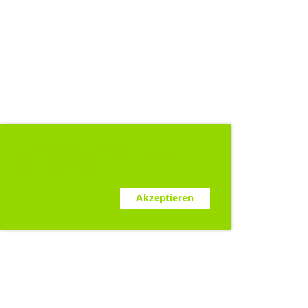
Diese Webseite verwendet Cookies.
www.clubdesk.ch
Ablehnen
Akzeptieren
Sponsoren