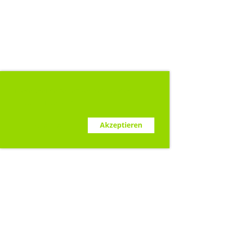
Diese Webseite verwendet Cookies.
www.clubdesk.ch
Ablehnen
Akzeptieren
Sponsoren