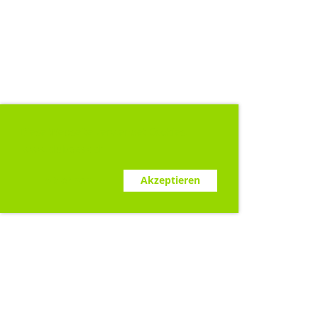
Diese Webseite verwendet Cookies.
www.clubdesk.ch
Ablehnen
Akzeptieren
Sponsoren