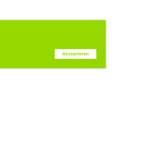
Diese Webseite verwendet Cookies.
www.clubdesk.ch
Ablehnen
Akzeptieren
Sponsoren