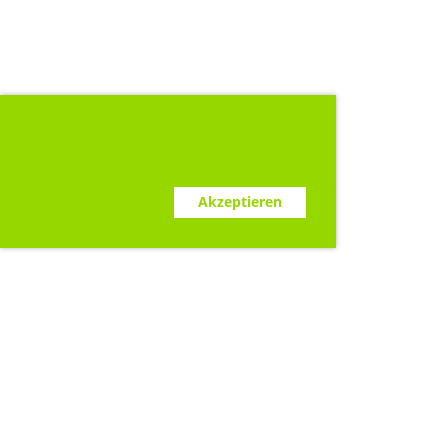
Diese Webseite verwendet Cookies.
www.clubdesk.ch
Ablehnen
Akzeptieren
Sponsoren