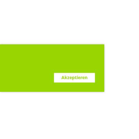
Diese Webseite verwendet Cookies.
www.clubdesk.ch
Ablehnen
Akzeptieren
Sponsoren