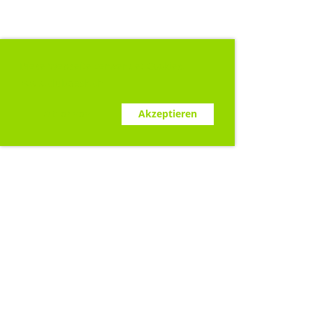
Diese Webseite verwendet Cookies.
www.clubdesk.ch
Ablehnen
Akzeptieren
Sponsoren