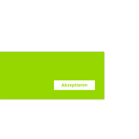
Diese Webseite verwendet Cookies.
www.clubdesk.ch
Ablehnen
Akzeptieren
Sponsoren