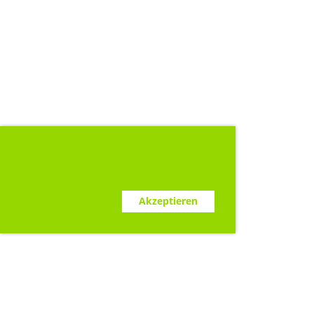
Diese Webseite verwendet Cookies.
www.clubdesk.ch
Ablehnen
Akzeptieren
Sponsoren