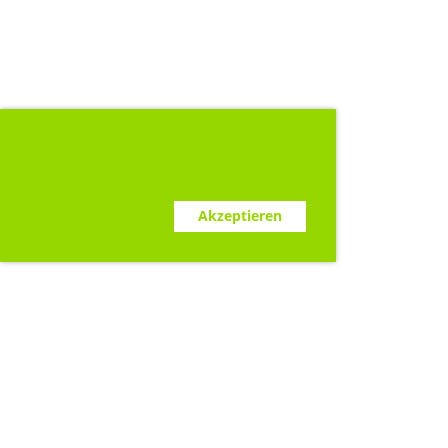
Diese Webseite verwendet Cookies.
www.clubdesk.ch
Ablehnen
Akzeptieren
Sponsoren