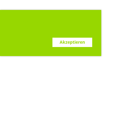
Diese Webseite verwendet Cookies.
www.clubdesk.ch
Ablehnen
Akzeptieren
Sponsoren
Rym GmbH