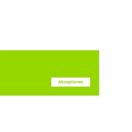
Diese Webseite verwendet Cookies.
www.clubdesk.ch
Ablehnen
Akzeptieren
Sponsoren