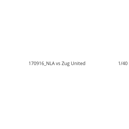
0
170916_NLA vs Zug United
1/40