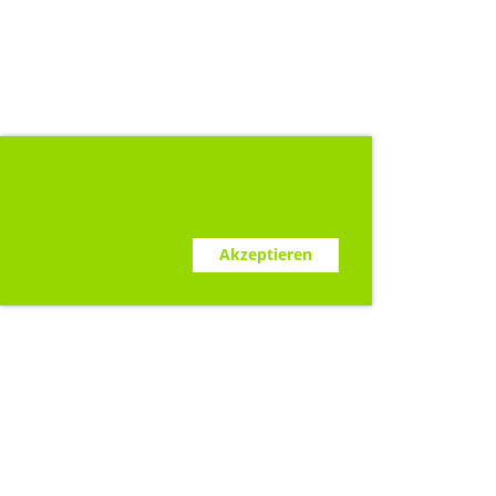
Diese Webseite verwendet Cookies.
www.clubdesk.ch
Ablehnen
Akzeptieren
Sponsoren