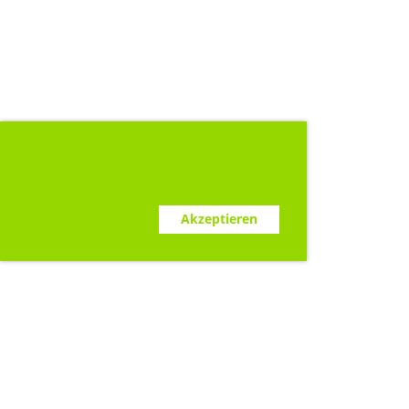
Diese Webseite verwendet Cookies.
www.clubdesk.ch
Ablehnen
Akzeptieren
Sponsoren
KENTAUR AG