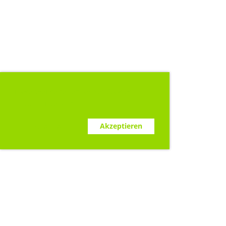
Diese Webseite verwendet Cookies.
www.clubdesk.ch
Ablehnen
Akzeptieren
Sponsoren