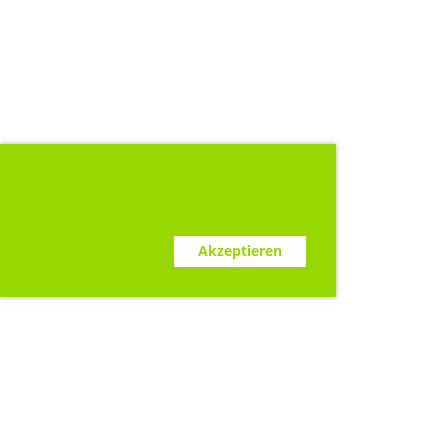
Diese Webseite verwendet Cookies.
www.clubdesk.ch
Ablehnen
Akzeptieren
Sponsoren