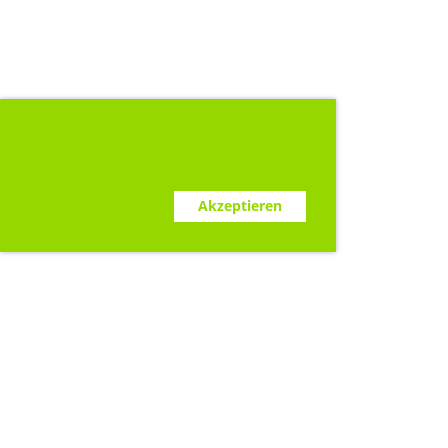
Diese Webseite verwendet Cookies.
www.clubdesk.ch
Ablehnen
Akzeptieren
Sponsoren