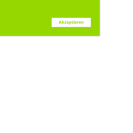
Diese Webseite verwendet Cookies.
www.clubdesk.ch
Ablehnen
Akzeptieren
Sponsoren