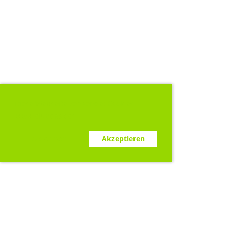
Diese Webseite verwendet Cookies.
www.clubdesk.ch
Ablehnen
Akzeptieren
Sponsoren