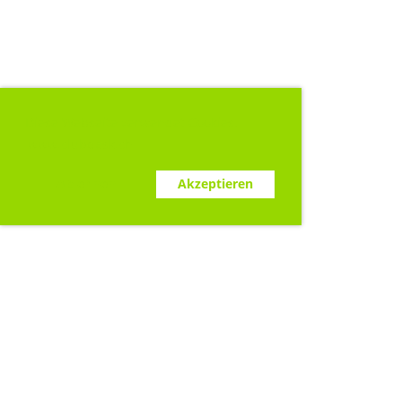
Diese Webseite verwendet Cookies.
www.clubdesk.ch
Ablehnen
Akzeptieren
Sponsoren
Keller Ueli