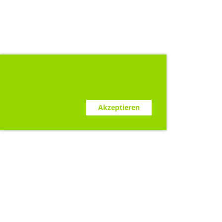
Diese Webseite verwendet Cookies.
www.clubdesk.ch
Ablehnen
Akzeptieren
Sponsoren