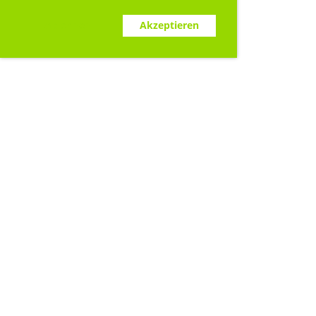
Ablehnen
Akzeptieren
Sponsoren
Rym GmbH