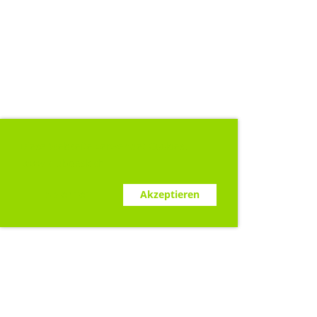
Diese Webseite verwendet Cookies.
www.clubdesk.ch
Ablehnen
Akzeptieren
Sponsoren