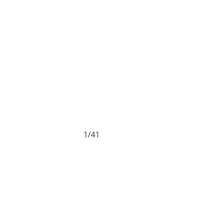
1/41
U