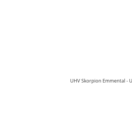
1
UHV Skorpion Emmental - UH