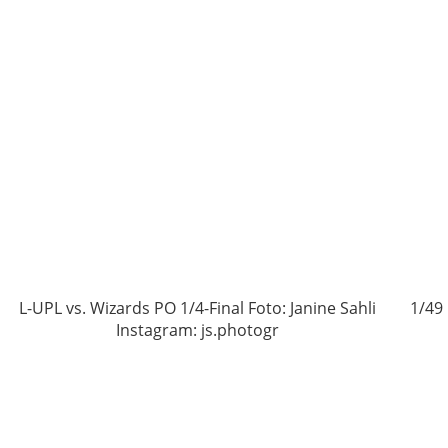
9
L-UPL vs. Wizards PO 1/4-Final Foto: Janine Sahli
1/49
Instagram: js.photogr