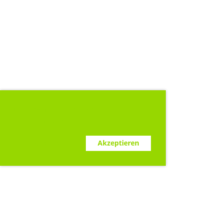
Diese Webseite verwendet Cookies.
www.clubdesk.ch
Ablehnen
Akzeptieren
Sponsoren