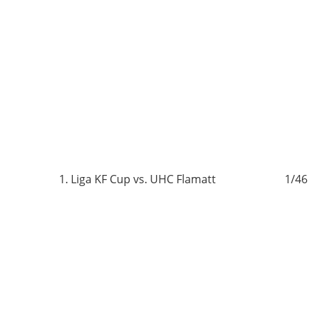
6
1. Liga KF Cup vs. UHC Flamatt
1/46