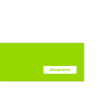
Diese Webseite verwendet Cookies.
www.clubdesk.ch
Ablehnen
Akzeptieren
Sponsoren