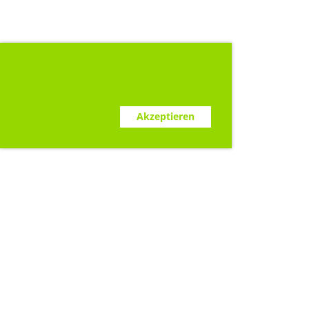
Diese Webseite verwendet Cookies.
www.clubdesk.ch
Ablehnen
Akzeptieren
Sponsoren