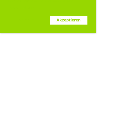
Diese Webseite verwendet Cookies.
www.clubdesk.ch
Ablehnen
Akzeptieren
Sponsoren