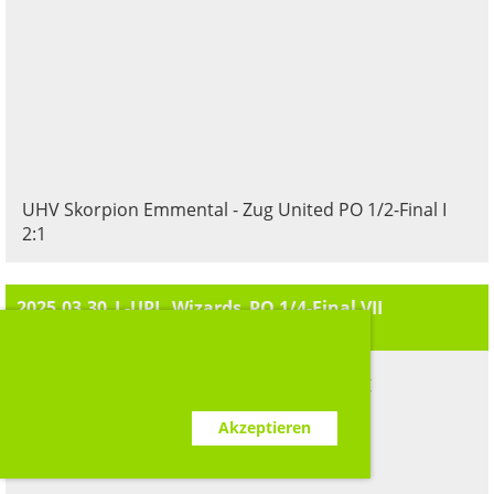
UHV Skorpion Emmental - Zug United PO 1/2-Final I
2:1
2025.03.30_L-UPL_Wizards_PO 1/4-Final VII
80 Bilder
Diese Webseite verwendet Cookies.
www.clubdesk.ch
Ablehnen
Akzeptieren