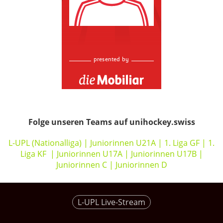
Folge unseren Teams auf unihockey.swiss
L-UPL (Nationalliga)
|
Juniorinnen U21A
|
1. Liga GF
|
1.
Liga KF
|
Juniorinnen U17A
|
Juniorinnen U17B
|
Juniorinnen C
|
Juniorinnen D
L-UPL Live-Stream