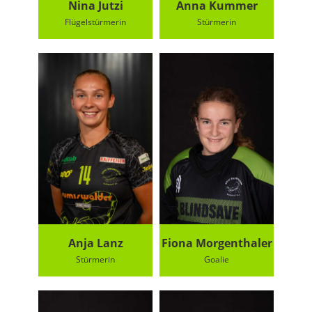
Nina Jutzi
Anna Kummer
Flügelstürmerin
Stürmerin
Anja Lanz
Fiona Morgenthaler
Stürmerin
Goalie