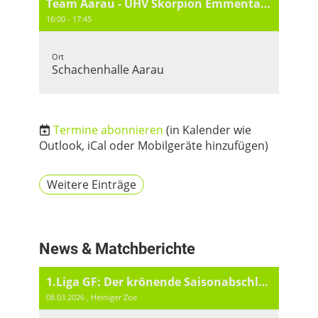
Team Aarau - UHV Skorpion Emmental II
16:00 - 17:45
Ort
Schachenhalle Aarau
Termine abonnieren
(in Kalender wie
Outlook, iCal oder Mobilgeräte hinzufügen)
Weitere Einträge
News & Matchberichte
1.Liga GF: Der krönende Saisonabschluss
08.03.2026
, Heiniger Zoe