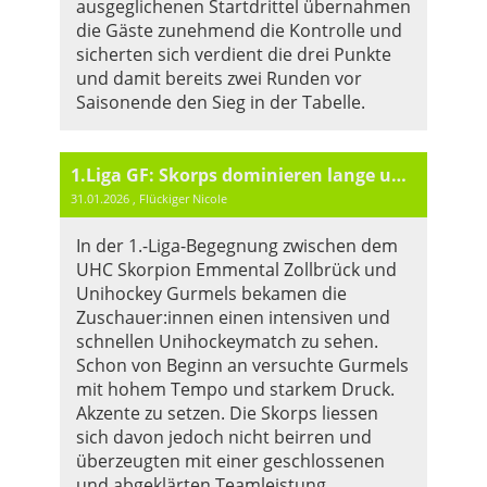
ausgeglichenen Startdrittel übernahmen
die Gäste zunehmend die Kontrolle und
sicherten sich verdient die drei Punkte
und damit bereits zwei Runden vor
Saisonende den Sieg in der Tabelle.
1.Liga GF: Skorps dominieren lange und gewinnen verdient mit 6:2
31.01.2026
, Flückiger Nicole
In der 1.-Liga-Begegnung zwischen dem
UHC Skorpion Emmental Zollbrück und
Unihockey Gurmels bekamen die
Zuschauer:innen einen intensiven und
schnellen Unihockeymatch zu sehen.
Schon von Beginn an versuchte Gurmels
mit hohem Tempo und starkem Druck.
Akzente zu setzen. Die Skorps liessen
sich davon jedoch nicht beirren und
überzeugten mit einer geschlossenen
und abgeklärten Teamleistung.